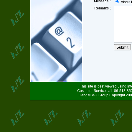
Message：
About 
Remarks：
This site is best viewed using In
Customer Service call: 86-513-8
Jiangsu A-Z Group Copyright 200