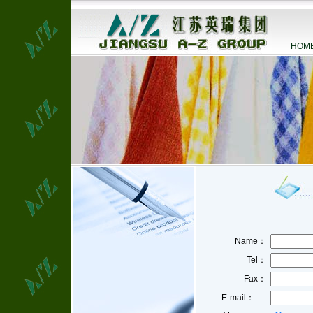
HOM
Name：
Tel：
Fax：
E-mail：